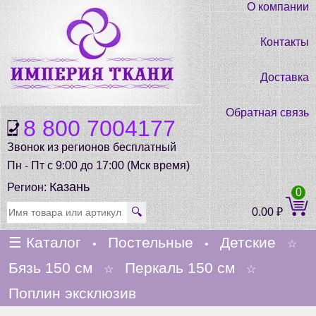
О компании
Контакты
Доставка
Обратная связь
8 800 7004177
Звонок из регионов бесплатный
Пн - Пт с 9:00 до 17:00 (Мск время)
Казань
Регион:
0
🔍
0.00
₽
☰
Каталог
Постельные
Детские
•
•
☆
Бязь 150 см
Перкаль 150 см
☆
☆
Поплин эксклюзив