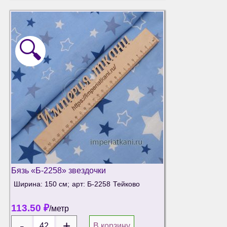
🔍
Бязь «Б-2258» звездочки
Ширина: 150 см;
арт: Б-2258
Тейково
113.50
₽
/метр
В корзину