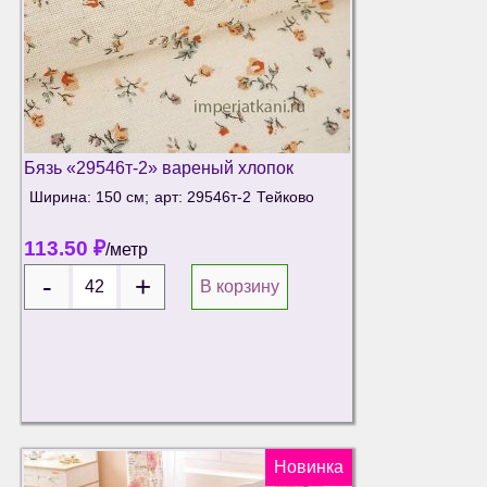
Бязь «29546т-2» вареный хлопок
Ширина: 150 см;
арт: 29546т-2
Тейково
113.50
₽
/метр
В корзину
Новинка