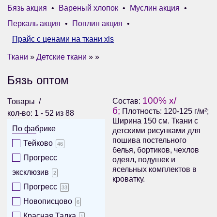
Бязь акция
•
Вареный хлопок
•
Муслин акция
•
Перкаль акция
•
Поплин акция
•
Прайс с ценами на ткани xls
Ткани
»
Детские ткани
» »
Бязь оптом
100% х/
Состав:
Товары
б;
Плотность: 120-125 г/м²;
кол-во: 1 - 52 из 88
Ширина 150 см. Ткани с
По фабрике
детскими рисунками для
пошива постельного
Тейково
46
белья, бортиков, чехлов
Прогресс
одеял, подушек и
ясельных комплектов в
эксклюзив
2
кроватку.
Прогресс
33
Новописцово
6
Красная Талка
1