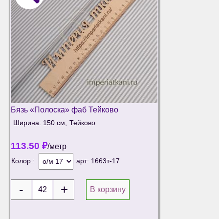
Бязь «Полоска» фаб Тейково
Ширина: 150 см;
Тейково
113.50
₽
/метр
Колор.:
арт:
1663т-17
В корзину