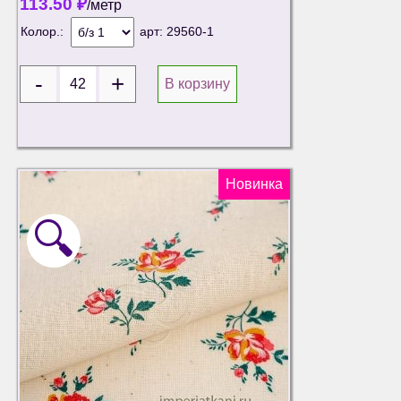
113.50
₽
/метр
Колор.:
арт:
29560-1
В корзину
Новинка
🔍