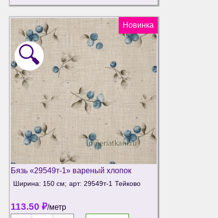
Новинка
🔍
Бязь «29549т-1» вареный хлопок
Ширина: 150 см;
арт: 29549т-1
Тейково
113.50
₽
/метр