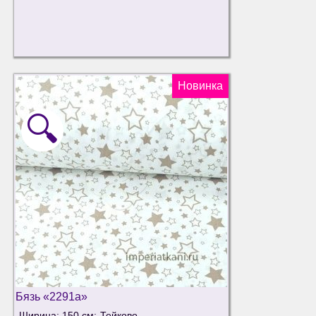
Новинка
🔍
Бязь «2291а»
Ширина: 150 см;
Тейково