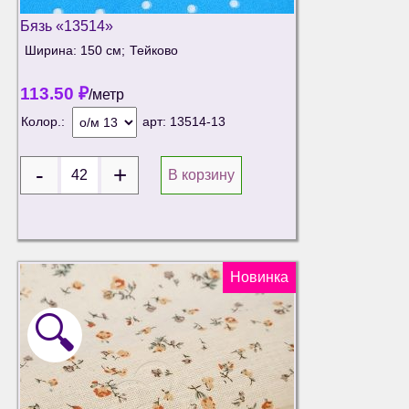
Бязь «13514»
Ширина: 150 см;
Тейково
113.50
₽
/метр
Колор.:
арт:
13514-13
В корзину
Новинка
🔍