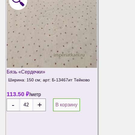
🔍
Бязь «Сердечки»
Ширина: 150 см;
арт: Б-13467ит
Тейково
113.50
₽
/метр
В корзину