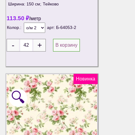
Ширина: 150 см;
Тейково
113.50
₽
/метр
Колор.:
арт:
Б-64053-2
В корзину
Новинка
🔍