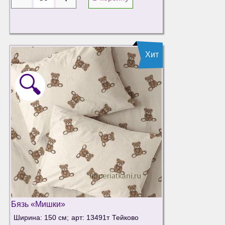
Хит
🔍
Бязь «Мишки»
Ширина: 150 см;
арт: 13491т
Тейково