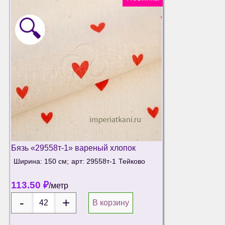
🔍
Бязь «29558т-1» вареный хлопок
Ширина: 150 см;
арт: 29558т-1
Тейково
113.50
₽
/метр
В корзину