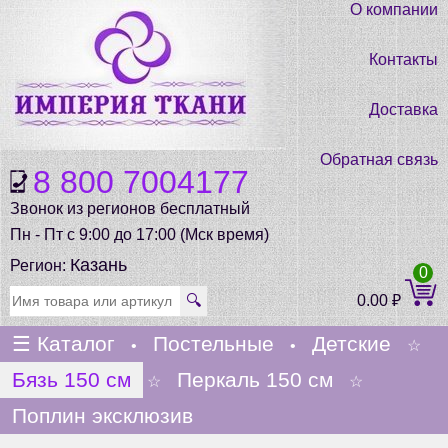
О компании
Контакты
Доставка
Обратная связь
8 800 7004177
Звонок из регионов бесплатный
Пн - Пт с 9:00 до 17:00 (Мск время)
Казань
Регион:
0
🔍
0.00
₽
☰
Каталог
Постельные
Детские
•
•
☆
Бязь 150 см
Перкаль 150 см
☆
☆
Поплин эксклюзив