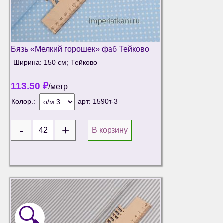
Бязь «Мелкий горошек» фаб Тейково
Ширина: 150 см;
Тейково
113.50
₽
/метр
Колор.:
арт:
1590т-3
В корзину
🔍