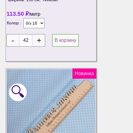
113.50
₽
/метр
Колор.:
В корзину
Новинка
🔍