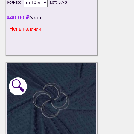
Кол-во:
арт:
37-8
440.00
₽
/метр
Нет в наличии
🔍