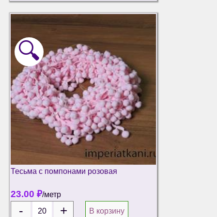
🔍
Тесьма с помпонами розовая
23.00
₽
/метр
В корзину