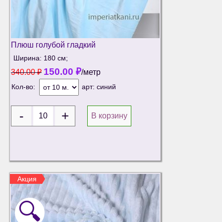
Плюш голубой гладкий
Ширина: 180 см;
150.00
₽
340.00
₽
/метр
Кол-во:
арт:
синий
В корзину
Акция
🔍