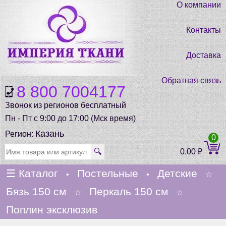
О компании
Контакты
Доставка
Обратная связь
8 800 7004177
Звонок из регионов бесплатный
Пн - Пт с 9:00 до 17:00 (Мск время)
Казань
Регион:
0
🔍
0.00
₽
☰
Каталог
Постельные
Детские
•
•
☆
Бязь 150 см
Перкаль 150 см
☆
☆
Поплин эксклюзив