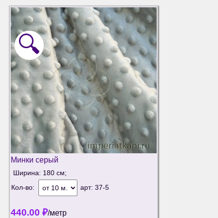
🔍
Минки серый
Ширина: 180 см;
Кол-во:
арт:
37-5
440.00
₽
/метр