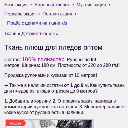
Бязь акция
•
Вареный хлопок
•
Муслин акция
•
Перкаль акция
•
Поплин акция
•
Прайс с ценами на ткани xls
Ткани
»
Детские ткани
» »
Ткань плюш для пледов оптом
100% полиэстер
Состав:
. Рулоны по
60
метров. Ширина: 180 см. Плотность: от 220 до 280 г/м².
Продажа рулонами и кусками от 10 метров!
➥ Так же в наличии остатки
от 1 до 9
м. Как купить ткань
для пледов из плюша отрезом до 9 метров?
1. Добавить в корзину. 2. Отправить заказ, написав в
комментарии нужное кол-во ткани. 3. Менеджер напишет
какие куски от рулона есть в наличии.
Акция