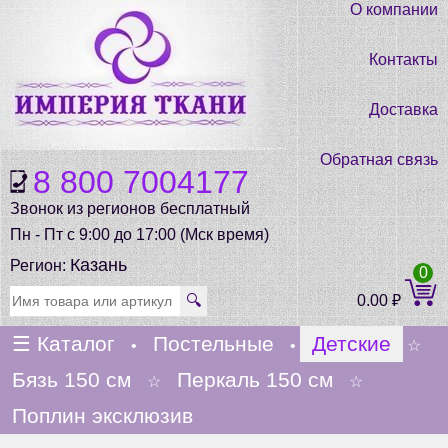
О компании
Контакты
Доставка
Обратная связь
8 800 7004177
Звонок из регионов бесплатный
Пн - Пт с 9:00 до 17:00 (Мск время)
Казань
Регион:
0
🔍
0.00
₽
☰
Каталог
Постельные
Детские
•
•
☆
Бязь 150 см
Перкаль 150 см
☆
☆
Поплин эксклюзив