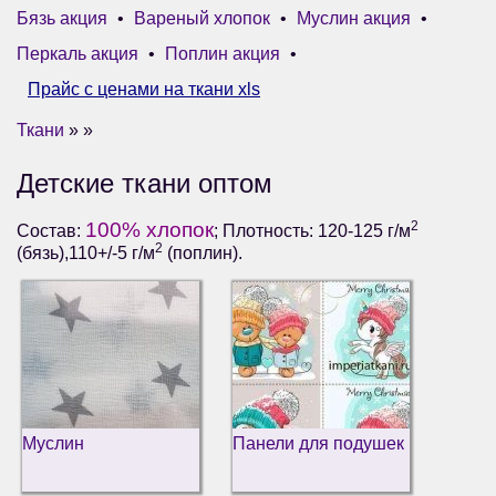
Бязь акция
•
Вареный хлопок
•
Муслин акция
•
Перкаль акция
•
Поплин акция
•
Прайс с ценами на ткани xls
Ткани
» »
Детские ткани оптом
100% хлопок
2
Состав:
; Плотность: 120-125 г/м
2
(бязь),110+/-5 г/м
(поплин).
Муслин
Панели для подушек