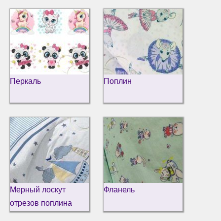
Перкаль
Поплин
Мерный лоскут
Фланель
отрезов поплина