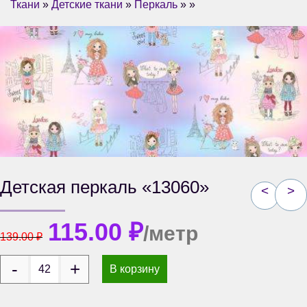
Ткани
»
Детские ткани
»
Перкаль
» »
Детская перкаль «13060»
<
>
115.00
₽
/метр
139.00
₽
В корзину