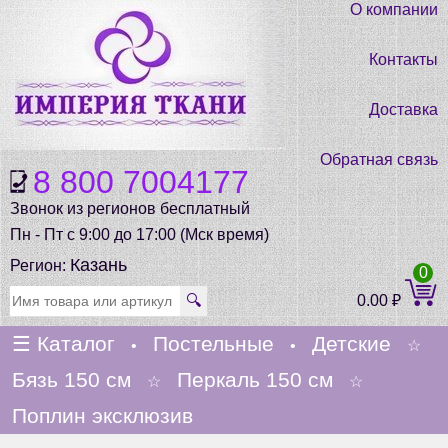
О компании
Контакты
Доставка
Обратная связь
8 800 7004177
Звонок из регионов бесплатный
Пн - Пт с 9:00 до 17:00 (Мск время)
Казань
Регион:
0
🔍
0.00
₽
☰
Каталог
Постельные
Детские
•
•
☆
Бязь 150 см
Перкаль 150 см
☆
☆
Поплин эксклюзив