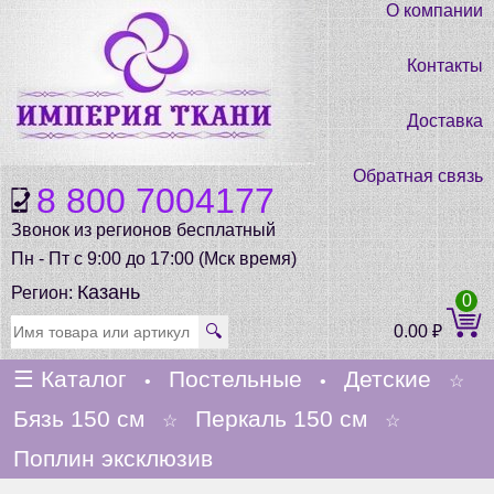
О компании
Контакты
Доставка
Обратная связь
8 800 7004177
Звонок из регионов бесплатный
Пн - Пт с 9:00 до 17:00 (Мск время)
Казань
Регион:
0
🔍
0.00
₽
☰
Каталог
Постельные
Детские
•
•
☆
Бязь 150 см
Перкаль 150 см
☆
☆
Поплин эксклюзив