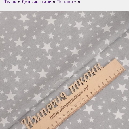
Ткани
»
Детские ткани
»
Поплин
» »