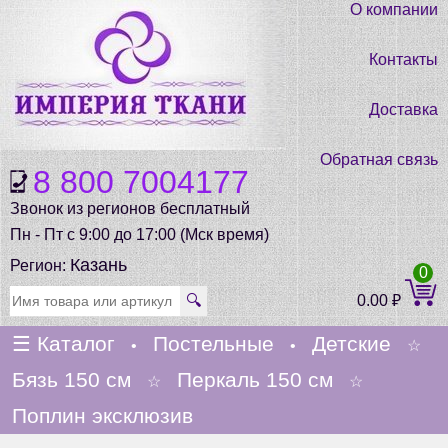
О компании
Контакты
Доставка
Обратная связь
8 800 7004177
Звонок из регионов бесплатный
Пн - Пт с 9:00 до 17:00 (Мск время)
Казань
Регион:
0
🔍
0.00
₽
☰
Каталог
Постельные
Детские
•
•
☆
Бязь 150 см
Перкаль 150 см
☆
☆
Поплин эксклюзив