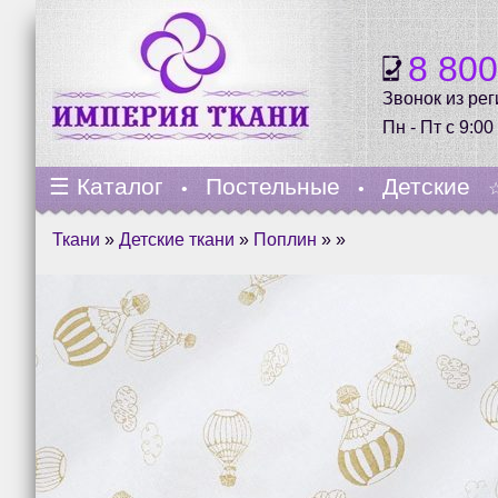
8 80
Звонок из ре
Пн - Пт с 9:00
☰
Каталог
Постельные
Детские
•
•
Ткани
»
Детские ткани
»
Поплин
» »