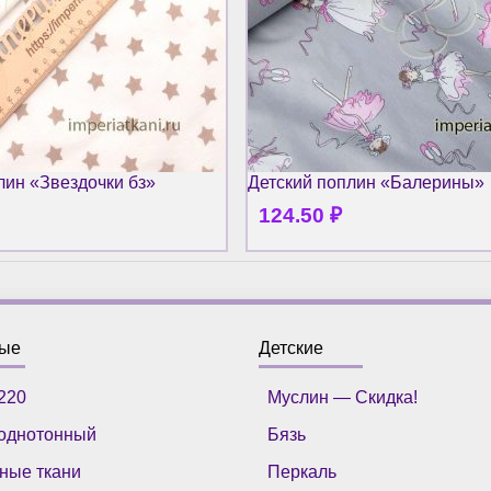
лин «Звездочки бз»
Детский поплин «Балерины»
124.50
₽
ные
Детские
220
Муслин — Скидка!
однотонный
Бязь
ные ткани
Перкаль