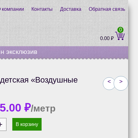
 компании
Контакты
Доставка
Обратная связь
0
0.00
₽
н эксклюзив
 детская «Воздушные
<
>
15.00
₽
/метр
В корзину