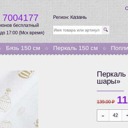
О
0 7004177
Казань
Регион:
гионов бесплатный
🔍
 до 17:00 (Мск время)
Бязь 150 см
Перкаль 150 см
Попли
☆
☆
☆
Перкаль
шары»
1
139.00
₽