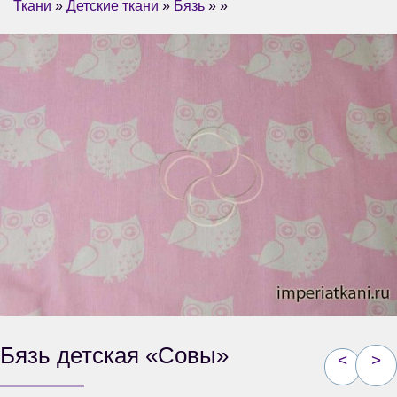
Ткани
»
Детские ткани
»
Бязь
» »
Бязь детская «Совы»
<
>