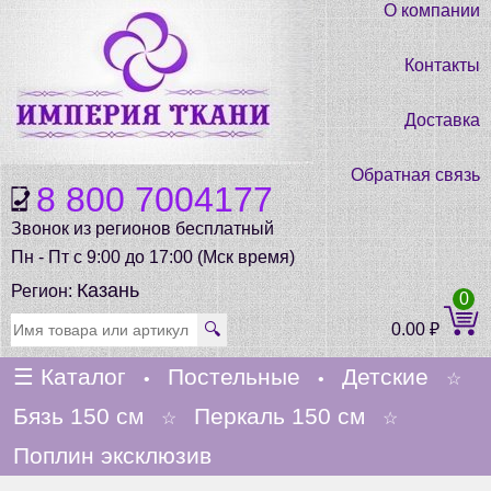
О компании
Контакты
Доставка
Обратная связь
8 800 7004177
Звонок из регионов бесплатный
Пн - Пт с 9:00 до 17:00 (Мск время)
Казань
Регион:
0
🔍
0.00
₽
☰
Каталог
Постельные
Детские
•
•
☆
Бязь 150 см
Перкаль 150 см
☆
☆
Поплин эксклюзив