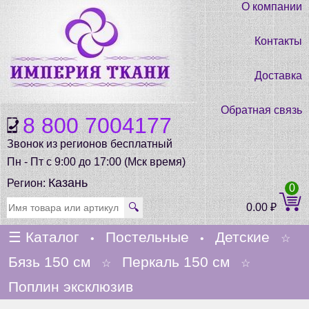
О компании
Контакты
Доставка
Обратная связь
8 800 7004177
Звонок из регионов бесплатный
Пн - Пт с 9:00 до 17:00 (Мск время)
Казань
Регион:
0
🔍
0.00
₽
☰
Каталог
Постельные
Детские
•
•
☆
Бязь 150 см
Перкаль 150 см
☆
☆
Поплин эксклюзив