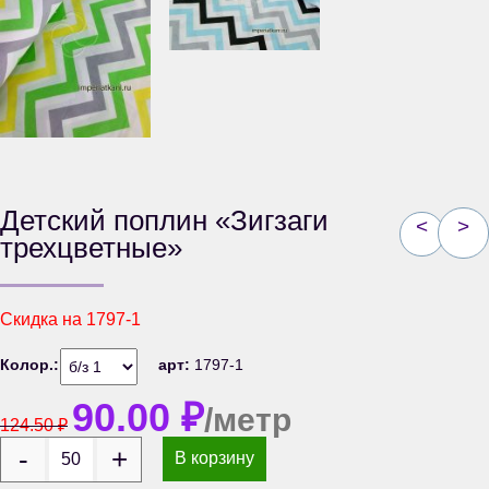
Детский поплин «Зигзаги
<
>
трехцветные»
Скидка на
1797-1
Колор.:
арт:
1797-1
90.00
₽
/метр
124.50
₽
В корзину