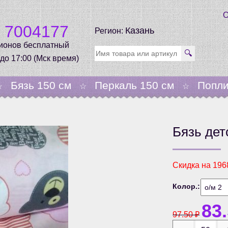
О
0 7004177
Казань
Регион:
гионов бесплатный
🔍
 до 17:00 (Мск время)
Бязь 150 см
Перкаль 150 см
Попли
☆
☆
☆
Бязь дет
Скидка на
196
Колор.:
83
97.50
₽