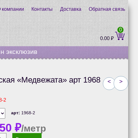
 компании
Контакты
Доставка
Обратная связь
0
0.00
₽
н эксклюзив
ская «Медвежата» арт 1968
<
>
8-2
арт:
1968-2
.50
₽
/метр