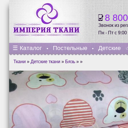
8 80
Звонок из ре
Пн - Пт с 9:00
☰
Каталог
Постельные
Детские
•
•
Ткани
»
Детские ткани
»
Бязь
» »