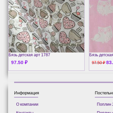
Бязь детская арт 1787
Бязь детска
97.50
₽
83
97.50
₽
Информация
Постель
О компании
Поплин 
Контакты
Поплин 