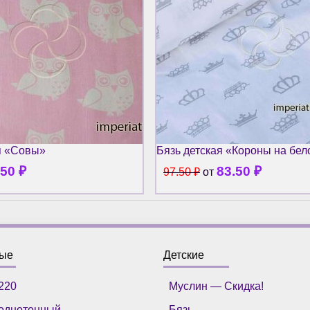
я «Совы»
Бязь детская «Короны на бе
.50
₽
83.50
₽
97.50
₽
от
ные
Детские
220
Муслин — Скидка!
однотонный
Бязь