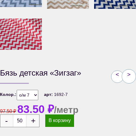
Бязь детская «Зигзаг»
<
>
Колор.:
арт:
1692-7
83.50
₽
/метр
97.50
₽
В корзину