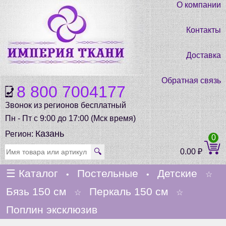
О компании
Контакты
Доставка
Обратная связь
8 800 7004177
Звонок из регионов бесплатный
Пн - Пт с 9:00 до 17:00 (Мск время)
Казань
Регион:
0
🔍
0.00
₽
☰
Каталог
Постельные
Детские
•
•
☆
Бязь 150 см
Перкаль 150 см
☆
☆
Поплин эксклюзив