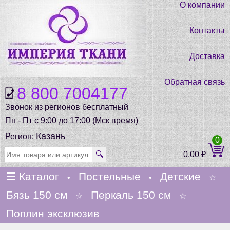
О компании
Контакты
Доставка
Обратная связь
8 800 7004177
Звонок из регионов бесплатный
Пн - Пт с 9:00 до 17:00 (Мск время)
Казань
Регион:
0
🔍
0.00
₽
☰
Каталог
Постельные
Детские
•
•
☆
Бязь 150 см
Перкаль 150 см
☆
☆
Поплин эксклюзив