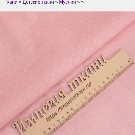
Ткани
»
Детские ткани
»
Муслин
» »