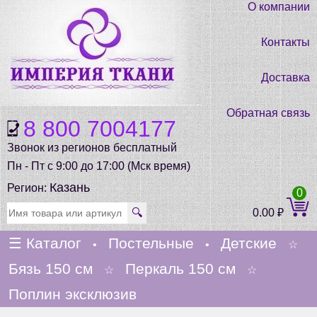
О компании
Контакты
Доставка
Обратная связь
8 800 7004177
Звонок из регионов бесплатный
Пн - Пт с 9:00 до 17:00 (Мск время)
Казань
Регион:
0
🔍
0.00
₽
☰
Каталог
Постельные
Детские
•
•
☆
Бязь 150 см
Перкаль 150 см
☆
☆
Поплин эксклюзив