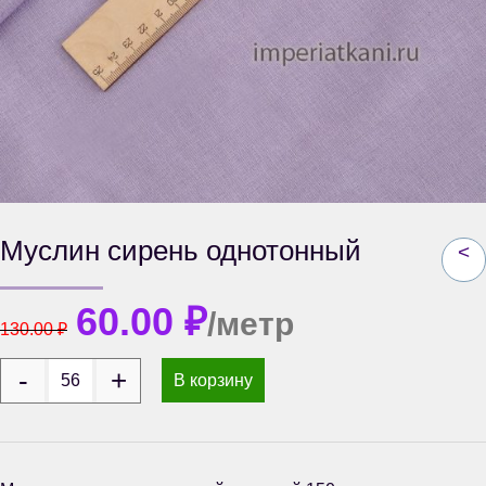
Муслин сирень однотонный
<
60.00
₽
/метр
130.00
₽
В корзину