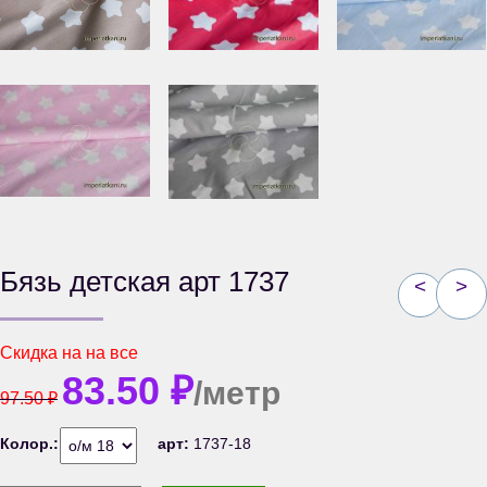
Бязь детская арт 1737
<
>
Скидка на
на все
83.50
₽
/метр
97.50
₽
Колор.:
арт:
1737-18