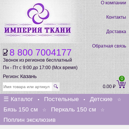
О компании
Контакты
Доставка
Обратная связь
8 800 7004177
Звонок из регионов бесплатный
Пн - Пт с 9:00 до 17:00 (Мск время)
Казань
Регион:
0
🔍
0.00
₽
☰
Каталог
Постельные
Детские
•
•
☆
Бязь 150 см
Перкаль 150 см
☆
☆
Поплин эксклюзив