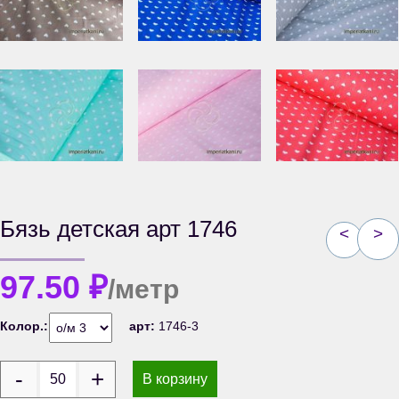
Бязь детская арт 1746
<
>
97.50
₽
/метр
Колор.:
арт:
1746-3
В корзину