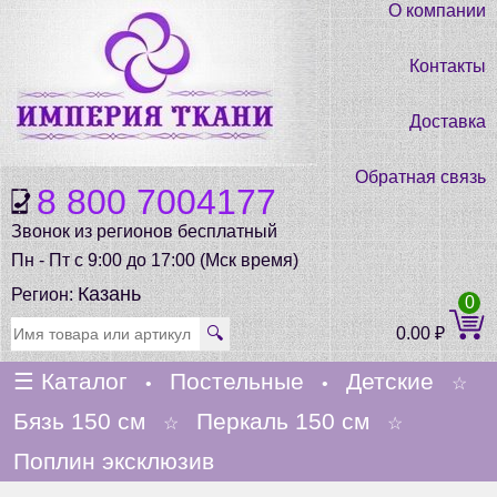
О компании
Контакты
Доставка
Обратная связь
8 800 7004177
Звонок из регионов бесплатный
Пн - Пт с 9:00 до 17:00 (Мск время)
Казань
Регион:
0
🔍
0.00
₽
☰
Каталог
Постельные
Детские
•
•
☆
Бязь 150 см
Перкаль 150 см
☆
☆
Поплин эксклюзив