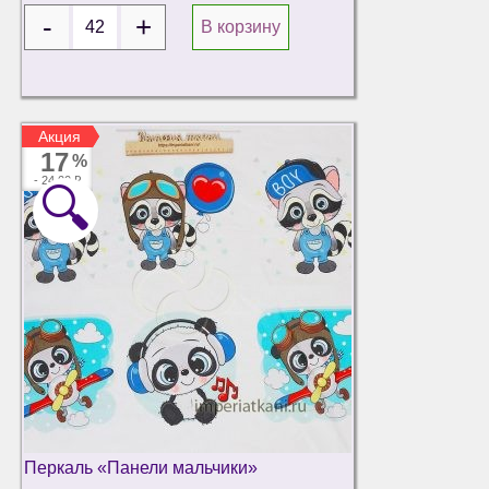
В корзину
Акция
Акция
17
%
-
24.00 ₽
🔍
Перкаль «Панели мальчики»