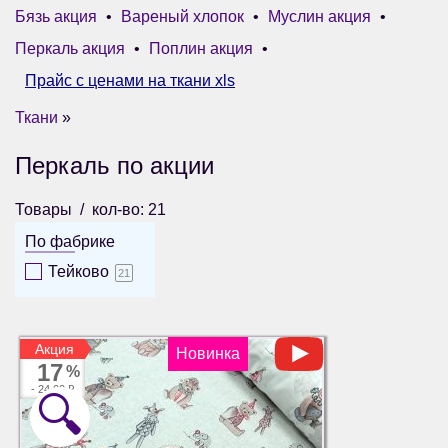
Бязь акция
•
Вареный хлопок
•
Муслин акция
•
Перкаль акция
•
Поплин акция
•
Прайс с ценами на ткани xls
Ткани
»
Перкаль по акции
Товары
кол-во: 21
По фабрике
Тейково
21
Акция
Акция
Новинка
17
%
-
24.00 ₽
🔍