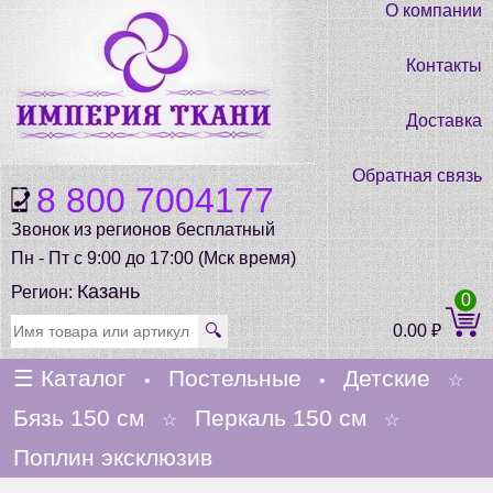
О компании
Контакты
Доставка
Обратная связь
8 800 7004177
Звонок из регионов бесплатный
Пн - Пт с 9:00 до 17:00 (Мск время)
Казань
Регион:
0
🔍
0.00
₽
☰
Каталог
Постельные
Детские
•
•
☆
Бязь 150 см
Перкаль 150 см
☆
☆
Поплин эксклюзив