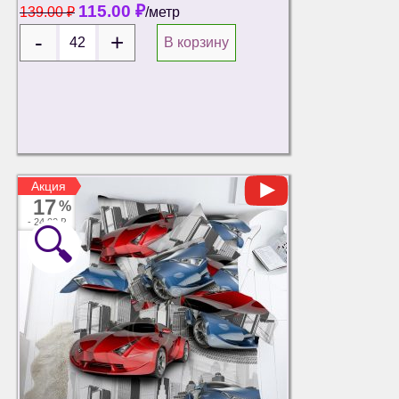
115.00
₽
139.00
₽
/метр
В корзину
Акция
Акция
17
%
-
24.00 ₽
🔍