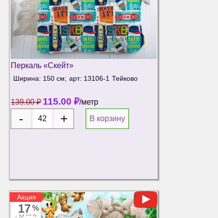
Перкаль «Скейт»
Ширина: 150 см;
арт: 13106-1
Тейково
115.00
₽
139.00
₽
/метр
В корзину
Акция
Акция
17
%
-
24.00 ₽