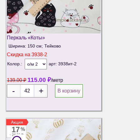
Перкаль «Коты»
Ширина: 150 см;
Тейково
Скидка на
3938-2
Колор.:
арт:
3938ит-2
115.00
₽
139.00
₽
/метр
В корзину
Акция
Акция
17
%
-
24.00 ₽