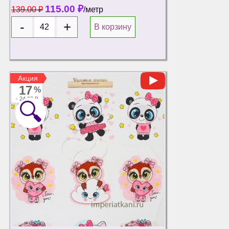
115.00
₽
139.00
₽
/метр
В корзину
Акция
Акция
17
%
-
24.00 ₽
🔍