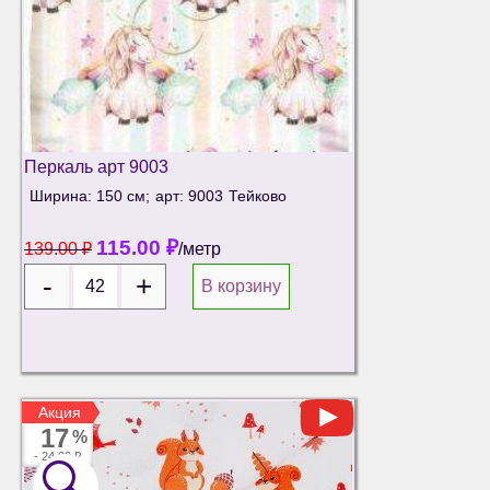
Перкаль арт 9003
Ширина: 150 см;
арт: 9003
Тейково
115.00
₽
139.00
₽
/метр
В корзину
Акция
Акция
17
%
-
24.00 ₽
🔍