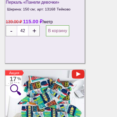
Перкаль «Панели девочки»
Ширина: 150 см;
арт: 13168
Тейково
115.00
₽
139.00
₽
/метр
В корзину
Акция
Акция
17
%
-
24.00 ₽
🔍