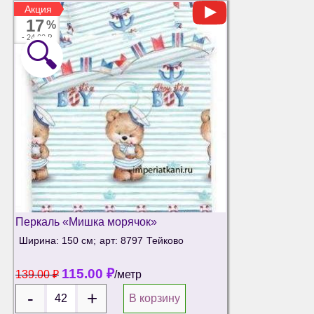
Акция
Акция
17
%
-
24.00 ₽
🔍
Перкаль «Мишка морячок»
Ширина: 150 см;
арт: 8797
Тейково
115.00
₽
139.00
₽
/метр
В корзину