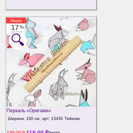
Акция
Акция
17
%
-
24.00 ₽
🔍
Перкаль «Оригами»
Ширина: 150 см;
арт: 13435
Тейково
115.00
₽
139.00
₽
/метр