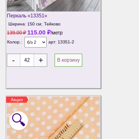
Перкаль «13351»
Ширина: 150 см;
Тейково
115.00
₽
139.00
₽
/метр
Колор.:
арт:
13351-2
В корзину
Акция
🔍