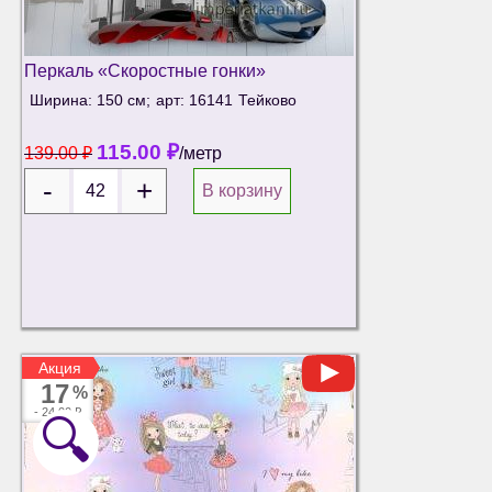
Перкаль «Скоростные гонки»
Ширина: 150 см;
арт: 16141
Тейково
115.00
₽
139.00
₽
/метр
В корзину
Акция
Акция
17
%
-
24.00 ₽
🔍