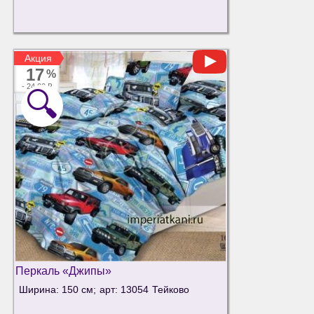
Акция
Акция
17
%
-
24.00 ₽
🔍
Перкаль «Джипы»
Ширина: 150 см;
арт: 13054
Тейково