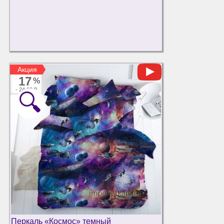
Акция
Акция
17
%
-
24.00 ₽
🔍
Перкаль «Космос» темный