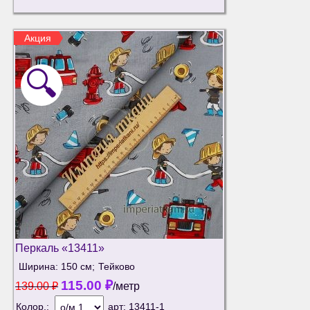
Акция
🔍
Перкаль «13411»
Ширина: 150 см;
Тейково
115.00
₽
139.00
₽
/метр
Колор.:
арт:
13411-1