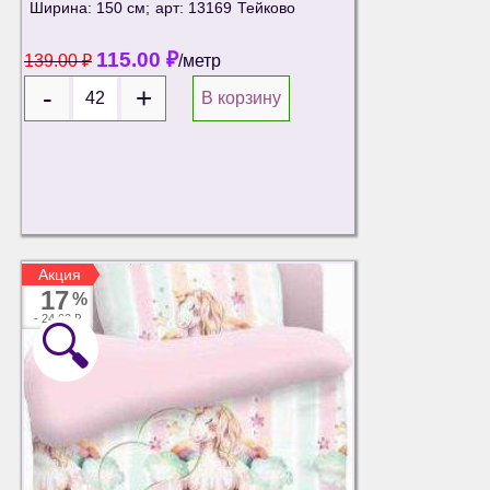
Ширина: 150 см;
арт: 13169
Тейково
115.00
₽
139.00
₽
/метр
В корзину
Акция
Акция
17
%
-
24.00 ₽
🔍