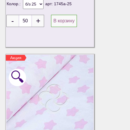
Колор.:
арт:
1745а-25
В корзину
Акция
🔍