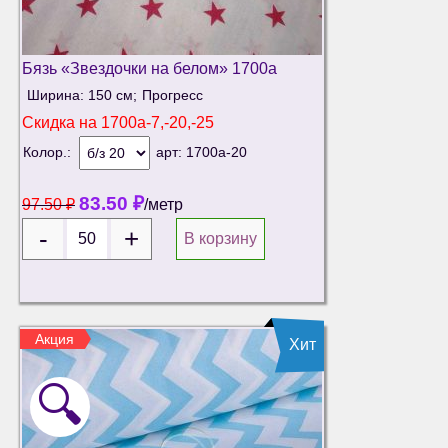
Бязь «Звездочки на белом» 1700а
Ширина: 150 см;
Прогресс
Скидка на
1700а-7,-20,-25
Колор.:
арт:
1700а-20
83.50
₽
97.50
₽
/метр
В корзину
Акция
Хит
🔍