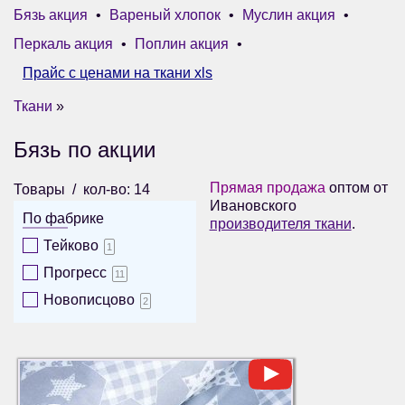
Бязь акция
•
Вареный хлопок
•
Муслин акция
•
Перкаль акция
•
Поплин акция
•
Прайс с ценами на ткани xls
Ткани
»
Бязь по акции
Прямая продажа
оптом от
Товары
кол-во: 14
Ивановского
По фабрике
производителя ткани
.
Тейково
1
Прогресс
11
Новописцово
2