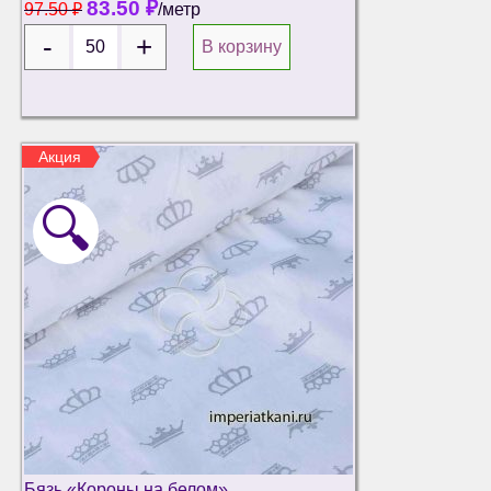
83.50
₽
97.50
₽
/метр
В корзину
Акция
🔍
Бязь «Короны на белом»