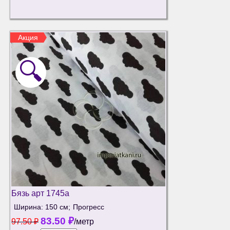
Акция
🔍
Бязь арт 1745а
Ширина: 150 см;
Прогресс
83.50
₽
97.50
₽
/метр