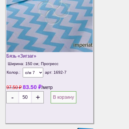
Бязь «Зигзаг»
Ширина: 150 см;
Прогресс
Колор.:
арт:
1692-7
83.50
₽
97.50
₽
/метр
В корзину