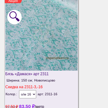
Акция
🔍
Бязь «Дамаск» арт 2311
Ширина: 150 см;
Новописцово
Скидка на
2311-3,-16
Колор.:
арт:
2311-16
83.50
₽
97.50
₽
/метр