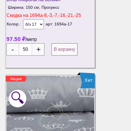
Ширина: 150 см;
Прогресс
Скидка на
1694а-8,-3,-7,-16,-21,-25
Колор.:
арт:
1694а-17
97.50
₽
/метр
В корзину
Акция
Хит
🔍