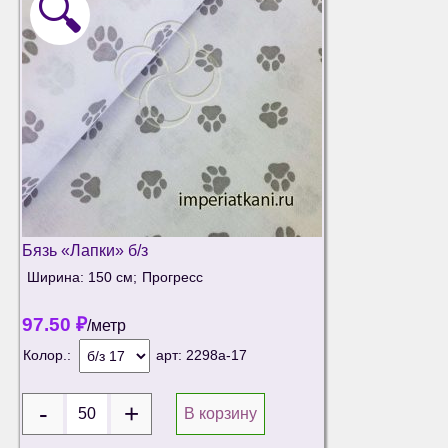
🔍
Бязь «Лапки» б/з
Ширина: 150 см;
Прогресс
97.50
₽
/метр
Колор.:
арт:
2298а-17
В корзину