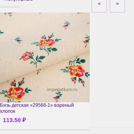
Бязь детская «29566-1» вареный
хлопок
113.50
₽