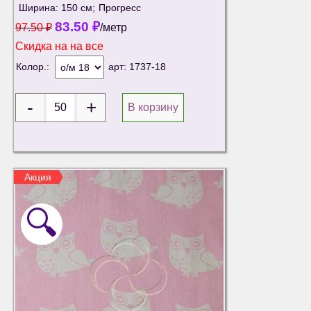
Ширина: 150 см;
Прогресс
83.50
₽
97.50
₽
/метр
Скидка на
на все
Колор.:
арт:
1737-18
В корзину
Акция
🔍