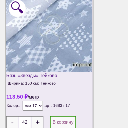
🔍
Бязь «Звезды» Тейково
Ширина: 150 см;
Тейково
113.50
₽
/метр
Колор.:
арт:
1683т-17
В корзину