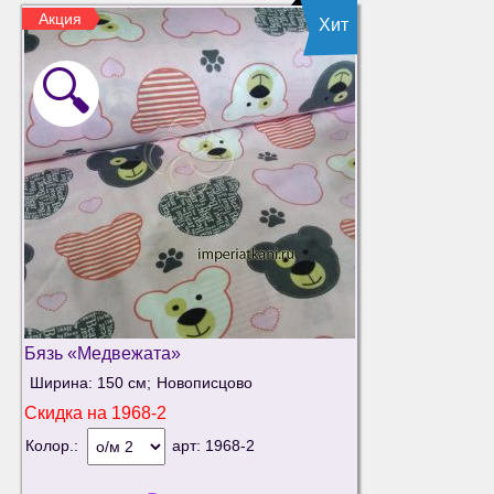
Акция
Хит
🔍
Бязь «Медвежата»
Ширина: 150 см;
Новописцово
Скидка на
1968-2
Колор.:
арт:
1968-2