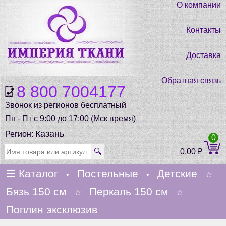
О компании
Контакты
Доставка
Обратная связь
8 800 7004177
Звонок из регионов бесплатный
Пн - Пт с 9:00 до 17:00 (Мск время)
Казань
Регион:
0
🔍
0.00
₽
☰
Каталог
Постельные
Детские
•
•
☆
Бязь 150 см
Перкаль 150 см
☆
☆
Поплин эксклюзив