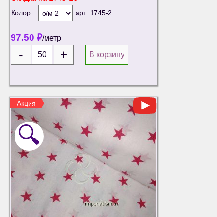
Колор.:
арт:
1745-2
97.50
₽
/метр
В корзину
Акция
🔍